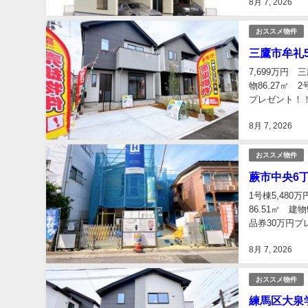
8月 7, 2026
おススメ物件
三鷹市牟礼5
7,699万円 
物86.27㎡ 
プレゼント！！.
8月 7, 2026
おススメ物件
蕨市中央6丁
1号棟5,480
86.51㎡ 建
品券30万円プ
8月 7, 2026
おススメ物件
練馬区大泉学