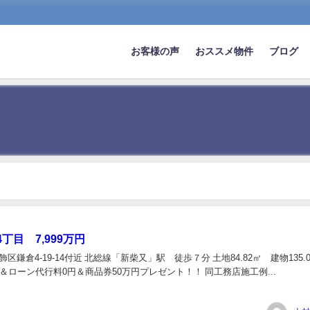
お客様の声
おススメ物件
ブログ
丁目 7,999万円
葛飾区鎌倉4-19-14付近 北総線「新柴又」駅 徒歩７分 土地84.82㎡ 建物135.
＆ローン代行料0円＆商品券50万円プレゼント！！ 同工務店施工例...