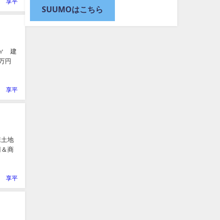
 享平
SUUMOはこちら
4㎡ 建
0万円
 享平
棟土地
円＆商
 享平