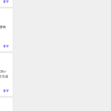
 享平
 建物
 享平
38㎡
月完成
 享平