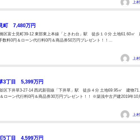
上村
町 7,480万円
板橋区富士見町39-12 東部東上本線「ときわ台」駅 徒歩１０分 土地61.60㎡
仲介手数料0円＆ローン代行料0円＆商品券50万円プレゼント！！...
上村
3丁目 5,399万円
杉並区下井草3-27-14 西武新宿線「下井草」駅 徒歩４分 土地69.95㎡ 建物71.
＆ローン代行料0円＆商品券30万円プレゼント！！ ※築浅中古戸建2019年10
上村
5丁目 4,599万円