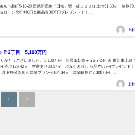
西東京市新町5-16-20 西武新宿線「田無」駅 徒歩２３分 土地51.63㎡ 建物78.
＆ローン代行料0円＆商品券30万円プレゼント！！...
上村
丘2丁目 5,100万円
りがとうございました。 5,100万円 朝霞市朝志ヶ丘2-7-24付近 東部東上線
分 売地129.42㎡ 古家あり88.17㎡ 現況引き渡し 商品券5万円プレゼント！
疵担保免責 ※建物プラン例104.34㎡ 建物価格約2,300万円 ...
上村
1
2