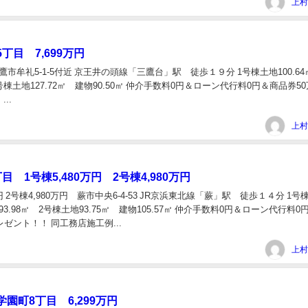
上村
丁目 7,699万円
三鷹市牟礼5-1-5付近 京王井の頭線「三鷹台」駅 徒歩１９分 1号棟土地100.6
2号棟土地127.72㎡ 建物90.50㎡ 仲介手数料0円＆ローン代行料0円＆商品券5
..
上村
目 1号棟5,480万円 2号棟4,980万円
万円 2号棟4,980万円 蕨市中央6-4-53 JR京浜東北線「蕨」駅 徒歩１４分 1号
物93.98㎡ 2号棟土地93.75㎡ 建物105.57㎡ 仲介手数料0円＆ローン代行料0
レゼント！！ 同工務店施工例...
上村
園町8丁目 6,299万円